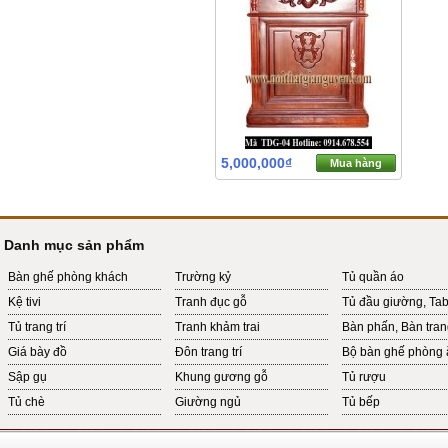
5,000,000₫
Mua hàng
Danh mục sản phẩm
Bàn ghế phòng khách
Trường kỷ
Tủ quần áo
Kệ tivi
Tranh đục gỗ
Tủ đầu giường, Ta
Tủ trang trí
Tranh khảm trai
Bàn phấn, Bàn tra
Giá bày đồ
Đôn trang trí
Bộ bàn ghế phòng 
Sập gụ
Khung gương gỗ
Tủ rượu
Tủ chè
Giường ngủ
Tủ bếp