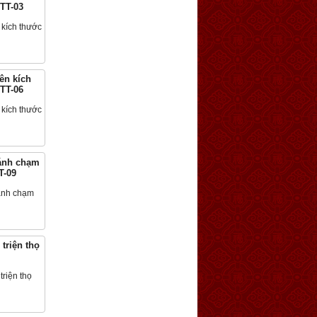
TTT-03
ua hàng
iên kích
TTT-06
ua hàng
cánh chạm
T-09
ua hàng
triện thọ
ua hàng