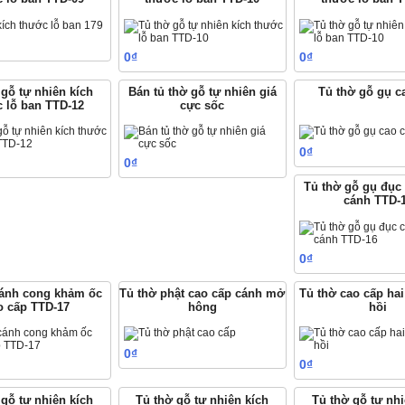
Mua hàng
0₫
0₫
Mua hàng
M
 gỗ tự nhiên kích
Bán tủ thờ gỗ tự nhiên giá
Tủ thờ gỗ gụ c
c lỗ ban TTD-12
cực sốc
0₫
M
0₫
Mua hàng
Mua hàng
Tủ thờ gỗ gụ đục
cánh TTD-
0₫
M
cánh cong khảm ốc
Tủ thờ phật cao cấp cánh mở
Tủ thờ cao cấp ha
o cấp TTD-17
hông
hồi
0₫
Mua hàng
0₫
Mua hàng
M
 gỗ tự nhiên kích
Tủ thờ gỗ tự nhiên kích
Tủ thờ gỗ tự nh