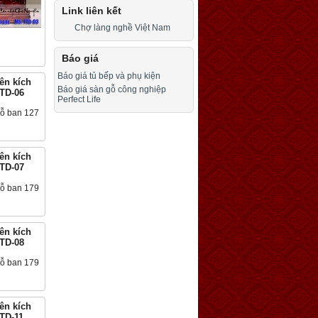
Link liên kết
Chợ làng nghề Việt Nam
ua hàng
Báo giá
Báo giá tủ bếp và phụ kiện
iên kích
Báo giá sàn gỗ công nghiệp
TTD-06
Perfect Life
ua hàng
iên kích
TTD-07
ua hàng
iên kích
TTD-08
ua hàng
iên kích
TTD-11