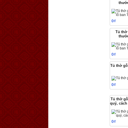
thướ
0₫
Tủ thờ
thướ
0₫
Tủ thờ gỗ
0₫
Tủ thờ gỗ
quý, cách
0₫