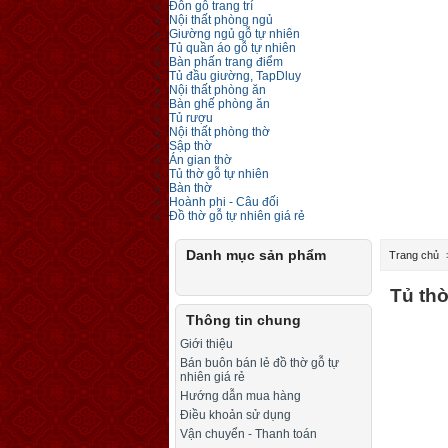
Đôn gỗ trang trí
Nội thất phòng ngủ
Giường ngủ gỗ tự nhiên
Tủ quần áo gỗ tự nhiên
Bàn phấn trang điểm
Tủ đầu giường, TapDluy
Nội thất phòng ăn
Bàn ghế phòng ăn
Tủ rượu
Nội thất phòng thờ
Sập thờ
Án gian thờ
Tủ thờ gỗ tự nhiên
Bàn thờ
Hoành phi - Câu đối
Đồ thờ gỗ tự nhiên giá rẻ
Danh mục sản phẩm
Trang chủ
Tủ thờ
Thông tin chung
Giới thiệu
Bán buôn bán lẻ đồ thờ gỗ tự
nhiên giá rẻ
Hướng dẫn mua hàng
Điều khoản sử dụng
Vận chuyển - Thanh toán