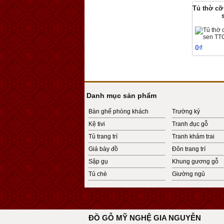
Tủ thờ cỡ
0₫
Danh mục sản phẩm
Bàn ghế phòng khách
Trường kỷ
Kệ tivi
Tranh đục gỗ
Tủ trang trí
Tranh khảm trai
Giá bày đồ
Đôn trang trí
Sập gụ
Khung gương gỗ
Tủ chè
Giường ngủ
ĐỒ GỖ MỸ NGHỆ GIA NGUYỄN