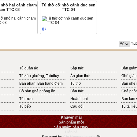
 nhỏ hai cánh chạm
Tủ thờ cỡ nhỏ cánh đục sen
sen TTC-03
TTC-04
0₫
Mua hàng
Mua hàng
mục
Tủ quần áo
Sập thờ
Bàn giám
Tủ đầu giường, Tabdluy
Án gian thờ
Ghế giám
Bàn phấn, Bàn trang điểm
Tủ thờ
Bàn ghế 
Bộ bàn ghế phòng ăn
Bàn thờ
Ghế phò
Tủ rượu
Hoành phi
Bàn làm 
Tủ bếp
Câu đối
Tủ tài liệ
Khuyến mãi
Sản phẩm mới
Sản phẩm bán chạy
Liên hệ
Powered by
Gia Nguyen Interior
™