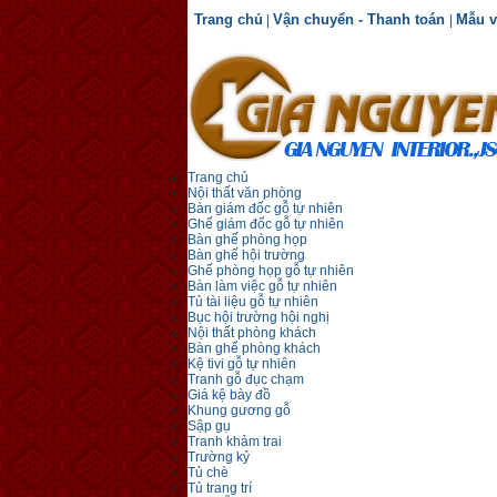
Trang chủ
Vận chuyển - Thanh toán
Mẫu v
|
|
Trang chủ
Nội thất văn phòng
Bàn giám đốc gỗ tự nhiên
Ghế giám đốc gỗ tự nhiên
Bàn ghế phòng họp
Bàn ghế hội trường
Ghế phòng họp gỗ tự nhiên
Bàn làm việc gỗ tự nhiên
Tủ tài liệu gỗ tự nhiên
Bục hội trường hội nghị
Nội thất phòng khách
Bàn ghế phòng khách
Kệ tivi gỗ tự nhiên
Tranh gỗ đục chạm
Giá kệ bày đồ
Khung gương gỗ
Sập gụ
Tranh khảm trai
Trường kỷ
Tủ chè
Tủ trang trí