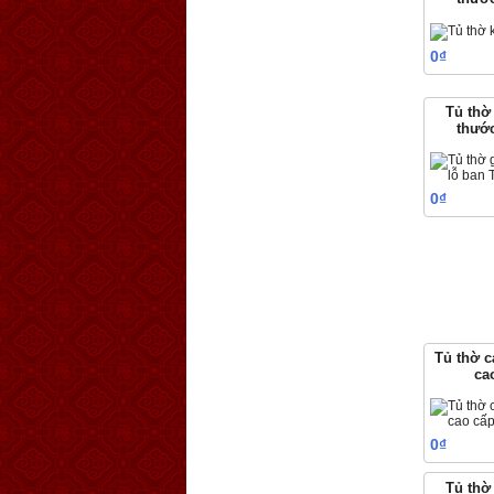
0₫
Tủ thờ
thướ
0₫
Tủ thờ 
ca
0₫
Tủ thờ