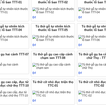
c lỗ ban TTT-01
thước lỗ ban TTT-02
thước lỗ ban 
0₫
0₫
Mua hàng
Mua hàng
M
 gỗ tự nhiên kích
Tủ thờ gỗ tự nhiên kích
Tủ thờ gỗ tự nh
c lỗ ban TTT-04
thước lỗ ban TTT-05
thước lỗ ban 
0₫
0₫
Mua hàng
Mua hàng
M
 gụ hai cánh TTT-07
Tủ thờ gỗ gụ cao cấp cánh
Tủ thờ gỗ gụ ba 
chạm sen TTT-08
chữ Thọ - TT
Mua hàng
0₫
0₫
Mua hàng
M
 gụ cao cấp, đục tứ
Tủ thờ cỡ nhỏ đục triện thọ
Tủ thờ cỡ nhỏ đục 
 đục chữ thọ TTT-10
TTC-01
TTC-02
0₫
0₫
Mua hàng
Mua hàng
M