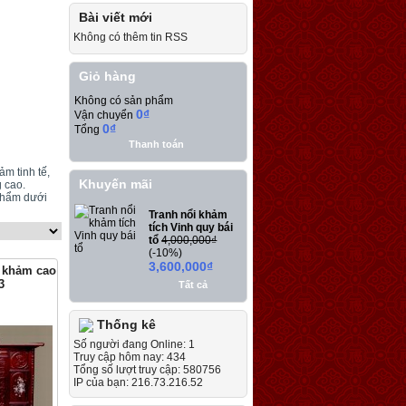
Bài viết mới
Không có thêm tin RSS
Giỏ hàng
Không có sản phẩm
0₫
Vận chuyển
0₫
Tổng
Thanh toán
m tinh tế,
Khuyến mãi
 cao.
phẩm dưới
Tranh nổi khảm
tích Vinh quy bái
tổ
4,000,000₫
(-10%)
3,600,000₫
 khảm cao
3
Tất cả
Thống kê
Số người đang Online: 1
Truy cập hôm nay: 434
Tổng số lượt truy cập: 580756
IP của bạn: 216.73.216.52