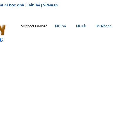
ải nỉ bọc ghế
Liên hệ
Sitemap
|
|
Support Online:
Mr.Thọ
Mr.Hải
Mr.Phong