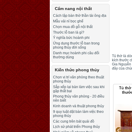
Cẩm nang nội thất
Cách lập bàn thờ thần tài ông địa
Mẫu vải nỉ bọc ghế
Chọn mua đồ gỗ nội thất
Thước lỗ ban là gì?
Ý nghĩa bức hoành phi
Ứng dụng thước lỗ ban trong
phong thủy đời sống
Danh mục hoành phi câu đối
Tủ thờ là dò
thường dùng
kích thước 
Gia Nguyễn 
đây của chún
Kiến thức phong thủy
Chọn vị trí văn phòng theo thuật
phong thủy
Sắp xếp lại bàn làm việc sau khi
Tủ thờ
gặp thất bại
thướ
Phong thủy văn phòng - 20 điều
nên biết
Kinh doanh và thuật phong thủy
9 quy luật đặt bàn làm việc theo
phong thủy
Các cung trên bát quái đồ
Lịch sử phát triển Phong thủy