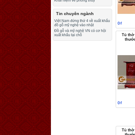
Khái niệm về phong thuỷ
Tin chuyên ngành
Việt Nam đứng thứ 4 về xuất khẩu
0₫
đồ gỗ mỹ nghệ vào nhật
Đồ gỗ và mỹ nghệ VN có cơ hội
Tủ thờ
xuất khẩu tại chỗ
thướ
0₫
Tủ thờ
thướ