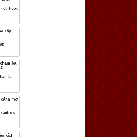
ua hàng
ao cấp
ua hàng
 chạm ba
16
ua hàng
i cánh mở
ua hàng
iên kích