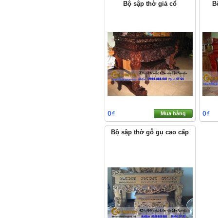
Bộ sập thờ giả cổ
B
0₫
0₫
Mua hàng
Bộ sập thờ gỗ gụ cao cấp