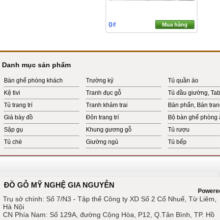
0₫
Mua hàng
Danh mục sản phẩm
Bàn ghế phòng khách
Trường kỷ
Tủ quần áo
Kệ tivi
Tranh đục gỗ
Tủ đầu giường, Ta
Tủ trang trí
Tranh khảm trai
Bàn phấn, Bàn tra
Giá bày đồ
Đôn trang trí
Bộ bàn ghế phòng 
Sập gụ
Khung gương gỗ
Tủ rượu
Tủ chè
Giường ngủ
Tủ bếp
ĐỒ GỖ MỸ NGHỆ GIA NGUYỄN
Powere
Trụ sở chính: Số 7/N3 - Tập thể Công ty XD Số 2 Cổ Nhuế, Từ Liêm,
Hà Nội
CN Phía Nam: Số 129A, đường Cộng Hòa, P12, Q.Tân Bình, TP. Hồ