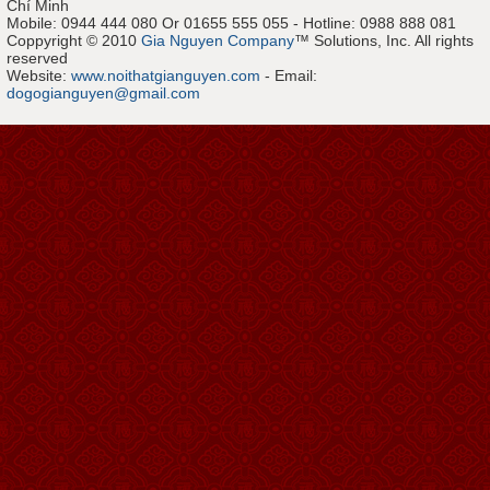
Chí Minh
Mobile: 0944 444 080 Or 01655 555 055 - Hotline: 0988 888 081
Coppyright © 2010
Gia Nguyen Company
™ Solutions, Inc. All rights
reserved
Website:
www.noithatgianguyen.com
- Email:
dogogianguyen@gmail.com