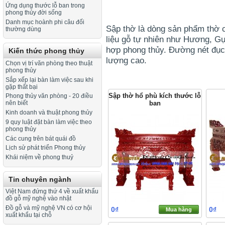
Ứng dụng thước lỗ ban trong
phong thủy đời sống
Danh mục hoành phi câu đối
Sập thờ là dòng sản phẩm thờ c
thường dùng
liệu gỗ tự nhiên như Hương, Gụ
hợp phong thủy. Đường nét đục
Kiến thức phong thủy
lượng cao.
Chọn vị trí văn phòng theo thuật
phong thủy
Sắp xếp lại bàn làm việc sau khi
gặp thất bại
Sập thờ hổ phù kích thước lỗ
Phong thủy văn phòng - 20 điều
ban
nên biết
Kinh doanh và thuật phong thủy
9 quy luật đặt bàn làm việc theo
phong thủy
Các cung trên bát quái đồ
Lịch sử phát triển Phong thủy
Khái niệm về phong thuỷ
Tin chuyên ngành
Việt Nam đứng thứ 4 về xuất khẩu
đồ gỗ mỹ nghệ vào nhật
Đồ gỗ và mỹ nghệ VN có cơ hội
0₫
0₫
Mua hàng
xuất khẩu tại chỗ