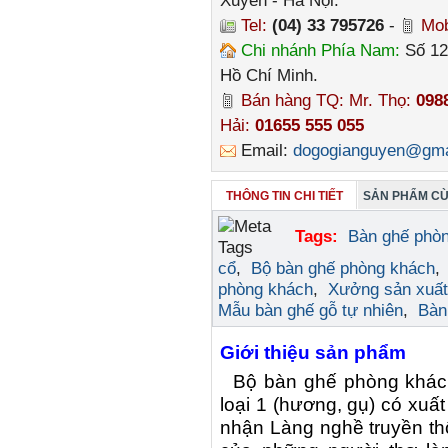
Xuyên - Hà Nội.
Tel:
(04) 33 795726
-
Mob
Chi nhánh Phía Nam:
Số 12
Hồ Chí Minh.
Bán hàng TQ: Mr. Thọ:
098
Hải:
01655 555 055
Email:
dogogianguyen@gma
THÔNG TIN CHI TIẾT
SẢN PHẨM CÙ
Tags:
Bàn ghế phòn
cổ
,
Bộ bàn ghế phòng khách
phòng khách
,
Xưởng sản xuất
Mẫu bàn ghế gỗ tự nhiên
,
Bàn
Giới thiệu sản phẩm
Bộ bàn ghế phòng khách
loại 1 (hương, gụ) có xuấ
nhận Làng nghề truyền th