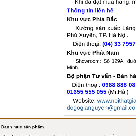
- Khi đã đặt mua hàng, miễ
Thông tin liên hệ
Khu vực Phía Bắc
Xưởng sản xuất: Làng n
Phú Xuyên, TP. Hà Nội.
Điện thoại:
(04) 33 795
Khu vực Phía Nam
Showroom: Số 129A, đườ
Minh.
Bộ phận Tư vấn - Bán h
Điện thoại:
0988 888 08
01655 555 055
(Mr.Hải)
Website:
www.noithatg
dogogianguyen@gmail.c
Danh mục sản phẩm