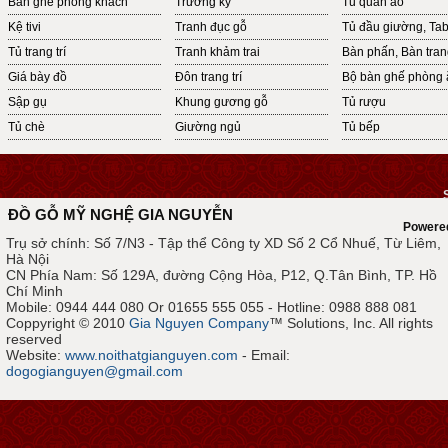
Bàn ghế phòng khách
Trường kỷ
Tủ quần áo
Kệ tivi
Tranh đục gỗ
Tủ đầu giường, Ta
Tủ trang trí
Tranh khảm trai
Bàn phấn, Bàn tra
Giá bày đồ
Đôn trang trí
Bộ bàn ghế phòng 
Sập gụ
Khung gương gỗ
Tủ rượu
Tủ chè
Giường ngủ
Tủ bếp
ĐỒ GỖ MỸ NGHỆ GIA NGUYỄN
Powere
Trụ sở chính: Số 7/N3 - Tập thể Công ty XD Số 2 Cổ Nhuế, Từ Liêm,
Hà Nội
CN Phía Nam: Số 129A, đường Cộng Hòa, P12, Q.Tân Bình, TP. Hồ
Chí Minh
Mobile: 0944 444 080 Or 01655 555 055 - Hotline: 0988 888 081
Coppyright © 2010
Gia Nguyen Company
™ Solutions, Inc. All rights
reserved
Website:
www.noithatgianguyen.com
- Email:
dogogianguyen@gmail.com