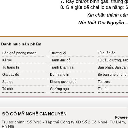
7. Ray chượt bình gas, thùng g
8. Giá giút để chai lọ đa năng: 
Xin chân thành cả
N
ội thất Gia Nguyễn 
Danh mục sản phẩm
Bàn ghế phòng khách
Trường kỷ
Tủ quần áo
Kệ tivi
Tranh đục gỗ
Tủ đầu giường, Ta
Tủ trang trí
Tranh khảm trai
Bàn phấn, Bàn tra
Giá bày đồ
Đôn trang trí
Bộ bàn ghế phòng 
Sập gụ
Khung gương gỗ
Tủ rượu
Tủ chè
Giường ngủ
Tủ bếp
ĐỒ GỖ MỸ NGHỆ GIA NGUYỄN
Powere
Trụ sở chính: Số 7/N3 - Tập thể Công ty XD Số 2 Cổ Nhuế, Từ Liêm,
Hà Nội