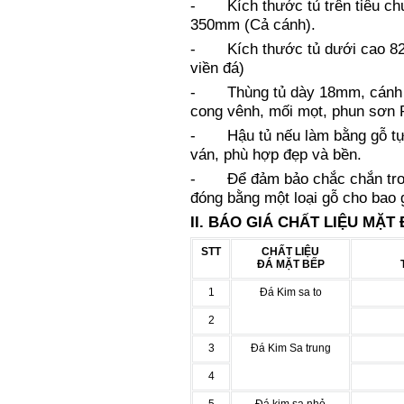
- Kích thước tủ trên tiêu ch
350mm (Cả cánh).
- Kích thước tủ dưới cao 82
viền đá)
- Thùng tủ dày 18mm, cánh tủ
cong vênh, mối mọt, phun sơn
- Hậu tủ nếu làm bằng gỗ tự 
ván, phù hợp đẹp và bền.
- Để đảm bảo chắc chắn trong
đóng bằng một loại gỗ cho bao g
II. BÁO GIÁ CHẤT LIỆU MẶT
STT
CHẤT LIỆU
ĐÁ MẶT BẾP
1
Đá Kim sa to
2
3
Đá Kim Sa trung
4