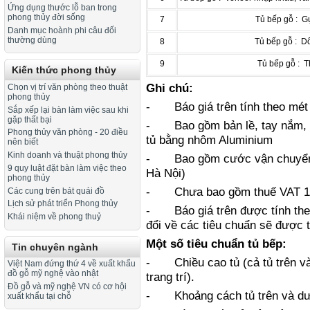
Ứng dụng thước lỗ ban trong
phong thủy đời sống
7
Tủ bếp gỗ : G
Danh mục hoành phi câu đối
thường dùng
8
Tủ bếp gỗ : Dổ
9
Tủ bếp gỗ : 
Kiến thức phong thủy
Ghi chú:
Chọn vị trí văn phòng theo thuật
phong thủy
- Báo giá trên tính theo mét dà
Sắp xếp lại bàn làm việc sau khi
gặp thất bại
- Bao gồm bản lề, tay nắm, ra
Phong thủy văn phòng - 20 điều
tủ bằng nhôm Aluminium
nên biết
Kinh doanh và thuật phong thủy
- Bao gồm cước vận chuyển, lắp
9 quy luật đặt bàn làm việc theo
Hà Nội)
phong thủy
- Chưa bao gồm thuế VAT 
Các cung trên bát quái đồ
Lịch sử phát triển Phong thủy
- Báo giá trên được tính theo 
Khái niệm về phong thuỷ
đổi về các tiêu chuẩn sẽ được 
Một số
tiêu chuẩn tủ bếp:
Tin chuyên ngành
- Chiều cao tủ (cả tủ trên và
Việt Nam đứng thứ 4 về xuất khẩu
đồ gỗ mỹ nghệ vào nhật
trang trí).
Đồ gỗ và mỹ nghệ VN có cơ hội
- Khoảng cách tủ trên và dư
xuất khẩu tại chỗ