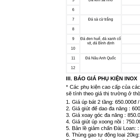
5
Đá kim sa nhỏ
6
7
Đá sà cừ trắng
8
9
Đá đen huế, đá xanh cổ
vịt, đá Bình định
10
11
Đá Nâu Anh Quốc
12
III. BÁO GIÁ PHỤ KIỆN INOX
* Các phụ kiện cao cấp của 
sẽ tính theo giá thị trường ở thờ
1. Giá úp bát 2 tầng: 650.000đ /
2. Giá giút để dao đa năng : 60
3. Giá xoay góc đa năng : 850.0
4. Giá giút úp xoong nồi : 750.0
5. Bản lề giảm chấn Đài Loan: :
6. Thùng gạo tự động loại 20kg