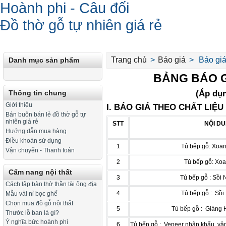
Hoành phi - Câu đối
Đồ thờ gỗ tự nhiên giá rẻ
Trang chủ
>
Báo giá
>
Báo giá
Danh mục sản phẩm
BẢNG BÁO GIÁ
(Áp dụ
Thông tin chung
Giới thiệu
I. BÁO GIÁ THEO CHẤT LIỆU
Bán buôn bán lẻ đồ thờ gỗ tự
nhiên giá rẻ
STT
NỘI D
Hướng dẫn mua hàng
Điều khoản sử dụng
1
Tủ bếp gỗ: Xoa
Vận chuyển - Thanh toán
2
Tủ bếp gỗ: Xoa
Cẩm nang nội thất
3
Tủ bếp gỗ : Sồi 
Cách lập bàn thờ thần tài ông địa
4
Tủ bếp gỗ : Sồi
Mẫu vải nỉ bọc ghế
Chọn mua đồ gỗ nội thất
5
Tủ bếp gỗ : Giáng 
Thước lỗ ban là gì?
Ý nghĩa bức hoành phi
6
Tủ bếp gỗ : Veneer nhập khẩu, vâ