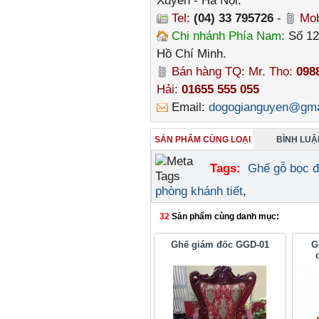
Xuyên - Hà Nội.
Tel:
(04) 33 795726
-
Mob
Chi nhánh Phía Nam:
Số 12
Hồ Chí Minh.
Bán hàng TQ: Mr. Thọ:
098
Hải:
01655 555 055
Email:
dogogianguyen@gma
SẢN PHẨM CÙNG LOẠI
BÌNH LUẬN
Tags:
Ghế gỗ bọc 
phòng khánh tiết
,
32
Sản phẩm cùng danh mục:
Ghế giám đốc GGD-01
G