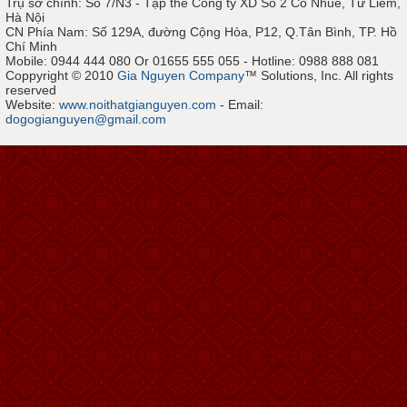
Trụ sở chính: Số 7/N3 - Tập thể Công ty XD Số 2 Cổ Nhuế, Từ Liêm,
Hà Nội
CN Phía Nam: Số 129A, đường Cộng Hòa, P12, Q.Tân Bình, TP. Hồ
Chí Minh
Mobile: 0944 444 080 Or 01655 555 055 - Hotline: 0988 888 081
Coppyright © 2010
Gia Nguyen Company
™ Solutions, Inc. All rights
reserved
Website:
www.noithatgianguyen.com
- Email:
dogogianguyen@gmail.com