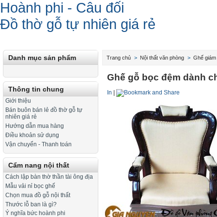
Hoành phi - Câu đối
Đồ thờ gỗ tự nhiên giá rẻ
Danh mục sản phẩm
Trang chủ
>
Nội thất văn phòng
>
Ghế giám
Ghế gỗ bọc đệm dành ch
Thông tin chung
In
|
Giới thiệu
Bán buôn bán lẻ đồ thờ gỗ tự
nhiên giá rẻ
Hướng dẫn mua hàng
Điều khoản sử dụng
Vận chuyển - Thanh toán
Cẩm nang nội thất
Cách lập bàn thờ thần tài ông địa
Mẫu vải nỉ bọc ghế
Chọn mua đồ gỗ nội thất
Thước lỗ ban là gì?
Ý nghĩa bức hoành phi