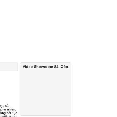
Video Showroom Sài Gòn
òng sản
gỗ tự nhiên.
ường nét đục
 ngồi và tựa