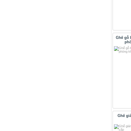
Ghế gỗ 
phò
Ghế gi