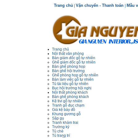
Trang chủ
Vận chuyển - Thanh toán
Mẫu v
|
|
Trang chủ
Nội thất văn phòng
Bàn giám đốc gỗ tự nhiên
Ghế giám đốc gỗ tự nhiên
Bàn ghế phòng họp
Bàn ghế hội trường
Ghế phòng họp gỗ tự nhiên
Bàn làm việc gỗ tự nhiên
Tủ tài liệu gỗ tự nhiên
Bục hội trường hội nghị
Nội thất phòng khách
Bàn ghế phòng khách
Kệ tivi gỗ tự nhiên
Tranh gỗ đục chạm
Giá kệ bày đồ
Khung gương gỗ
Sập gụ
Tranh khảm trai
Trường kỷ
Tủ chè
Tủ trang trí