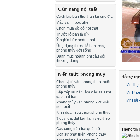
Cẩm nang nội thất
Cách lập bàn thờ thần tài ông địa
Mẫu vải nỉ bọc ghế
Chọn mua đồ gỗ nội thất
Thước lỗ ban là gì?
Ý nghĩa bức hoành phi
Ứng dụng thước lỗ ban trong
phong thủy đời sống
Danh mục hoành phi câu đối
thường dùng
Kiến thức phong thủy
Hỗ trợ trự
Chọn vị trí văn phòng theo thuật
Mr. Thọ
phong thủy
Sắp xếp lại bàn làm việc sau khi
Mr. Pho
gặp thất bại
Mr. Hải
Phong thủy văn phòng - 20 điều
nên biết
Kinh doanh và thuật phong thủy
9 quy luật đặt bàn làm việc theo
phong thủy
Các cung trên bát quái đồ
Thông tin 
Lịch sử phát triển Phong thủy