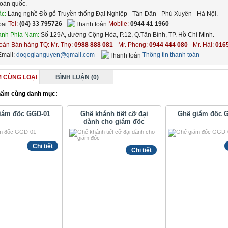
toàn quốc.
ắc:
Làng nghề Đồ gỗ Truyền thống Đại Nghiệp - Tân Dân - Phú Xuyên - Hà Nội.
Tel:
(04) 33 795726
-
Mobile:
0944 41 1960
ánh Phía Nam:
Số 129A, đường Cộng Hòa, P.12, Q.Tân Bình, TP. Hồ Chí Minh.
Bán hàng TQ: Mr. Thọ:
0988 888 081
- Mr. Phong:
0944 444 080
- Mr. Hải:
016
mail:
dogogianguyen@gmail.com
Thông tin thanh toán
 CÙNG LOẠI
BÌNH LUẬN (0)
ẩm cùng danh mục:
iám đốc GGD-01
Ghế khánh tiết cỡ đại
Ghế giám đốc 
dành cho giám đốc
Chi tiết
Chi tiết