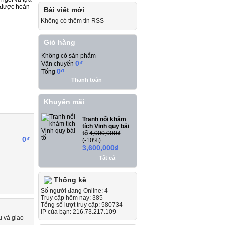
 được hoàn
Bài viết mới
Không có thêm tin RSS
Giỏ hàng
Không có sản phẩm
0₫
Vận chuyển
0₫
Tổng
Thanh toán
Khuyến mãi
Tranh nổi khảm
tích Vinh quy bái
tổ
4,000,000₫
0₫
(-10%)
3,600,000₫
Tất cả
Thống kê
Số người đang Online: 4
Truy cập hôm nay: 385
Tổng số lượt truy cập: 580734
IP của bạn: 216.73.217.109
u và giao