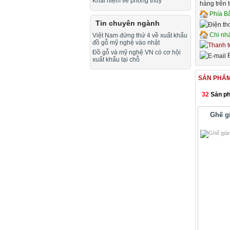
Khái niệm về phong thuỷ
hàng trên 
Phía B
Tin chuyên ngành
Chi nh
Việt Nam đứng thứ 4 về xuất khẩu
đồ gỗ mỹ nghệ vào nhật
Đồ gỗ và mỹ nghệ VN có cơ hội
E
xuất khẩu tại chỗ
SẢN PHẨM
32
Sản ph
Ghế g