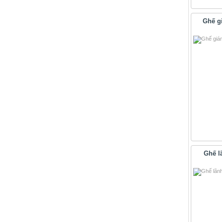
Ghế g
Ghế l