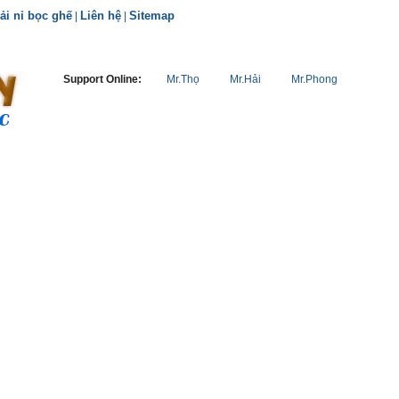
ải nỉ bọc ghế
Liên hệ
Sitemap
|
|
Support Online:
Mr.Thọ
Mr.Hải
Mr.Phong