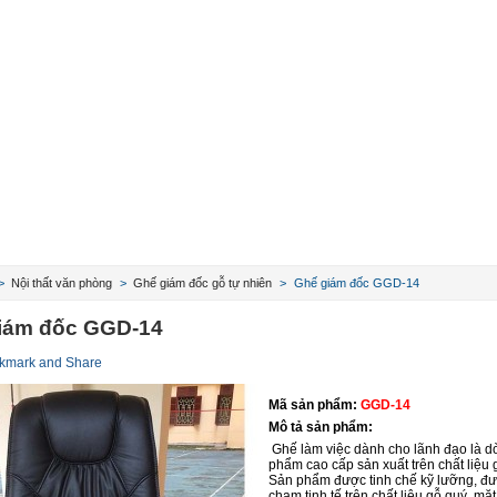
>
Nội thất văn phòng
>
Ghế giám đốc gỗ tự nhiên
>
Ghế giám đốc GGD-14
iám đốc GGD-14
Mã sản phẩm:
GGD-14
Mô tả sản phẩm:
Ghế làm việc dành cho lãnh đạo là d
phẩm cao cấp sản xuất trên chất liệu 
Sản phẩm được tinh chế kỹ lưỡng, đ
chạm tinh tế trên chất liệu gỗ quý, mặt