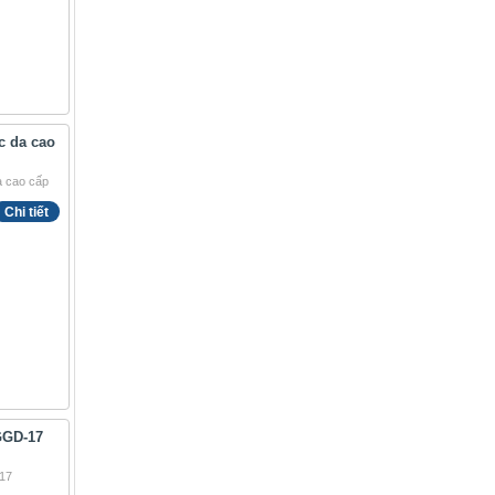
̣c da cao
Chi tiết
GGD-17