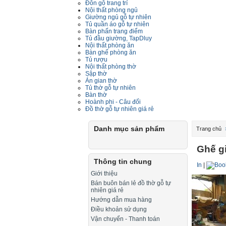
Đôn gỗ trang trí
Nội thất phòng ngủ
Giường ngủ gỗ tự nhiên
Tủ quần áo gỗ tự nhiên
Bàn phấn trang điểm
Tủ đầu giường, TapDluy
Nội thất phòng ăn
Bàn ghế phòng ăn
Tủ rượu
Nội thất phòng thờ
Sập thờ
Án gian thờ
Tủ thờ gỗ tự nhiên
Bàn thờ
Hoành phi - Câu đối
Đồ thờ gỗ tự nhiên giá rẻ
Danh mục sản phẩm
Trang chủ
Ghế g
Thông tin chung
In
|
Giới thiệu
Bán buôn bán lẻ đồ thờ gỗ tự
nhiên giá rẻ
Hướng dẫn mua hàng
Điều khoản sử dụng
Vận chuyển - Thanh toán