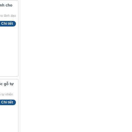
ành cho
Chi tiết
c gỗ tự
Chi tiết