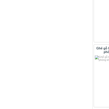
Ghế gỗ 
phò