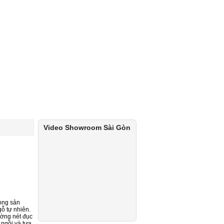
Video Showroom Sài Gòn
òng sản
gỗ tự nhiên.
ường nét đục
 ngồi và tựa