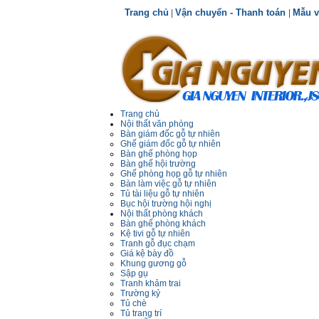
Trang chủ
Vận chuyển - Thanh toán
Mẫu v
|
|
Trang chủ
Nội thất văn phòng
Bàn giám đốc gỗ tự nhiên
Ghế giám đốc gỗ tự nhiên
Bàn ghế phòng họp
Bàn ghế hội trường
Ghế phòng họp gỗ tự nhiên
Bàn làm việc gỗ tự nhiên
Tủ tài liệu gỗ tự nhiên
Bục hội trường hội nghị
Nội thất phòng khách
Bàn ghế phòng khách
Kệ tivi gỗ tự nhiên
Tranh gỗ đục chạm
Giá kệ bày đồ
Khung gương gỗ
Sập gụ
Tranh khảm trai
Trường kỷ
Tủ chè
Tủ trang trí