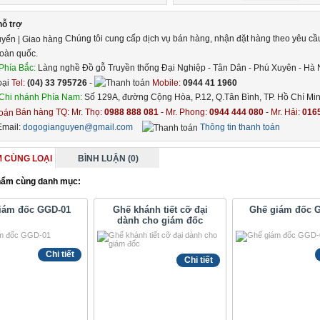
hỗ trợ
Chúng tôi cung cấp dịch vụ bán hàng, nhận đặt hàng theo yêu cầ
toàn quốc.
Phía Bắc:
Làng nghề Đồ gỗ Truyền thống Đại Nghiệp - Tân Dân - Phú Xuyên - Hà 
Tel:
(04) 33 795726
-
Mobile:
0944 41 1960
Chi nhánh Phía Nam:
Số 129A, đường Cộng Hòa, P.12, Q.Tân Bình, TP. Hồ Chí Min
Bán hàng TQ: Mr. Thọ:
0988 888 081
- Mr. Phong:
0944 444 080
- Mr. Hải:
016
mail:
dogogianguyen@gmail.com
Thông tin thanh toán
 CÙNG LOẠI
BÌNH LUẬN (0)
ẩm cùng danh mục:
iám đốc GGD-01
Ghế khánh tiết cỡ đại
Ghế giám đốc 
dành cho giám đốc
Chi tiết
Chi tiết