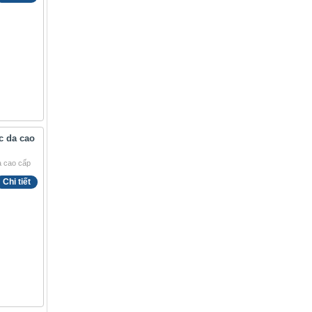
̣c da cao
Chi tiết