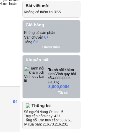
 được hoàn
Bài viết mới
Không có thêm tin RSS
Giỏ hàng
Không có sản phẩm
0₫
Vận chuyển
0₫
Tổng
Thanh toán
Khuyến mãi
Tranh nổi khảm
tích Vinh quy bái
tổ
4,000,000₫
(-10%)
3,600,000₫
Tất cả
0₫
Thống kê
Số người đang Online: 5
Truy cập hôm nay: 427
Tổng số lượt truy cập: 580751
IP của bạn: 216.73.216.231