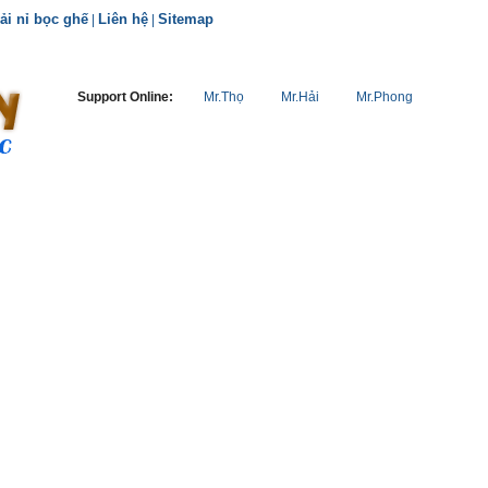
ải nỉ bọc ghế
Liên hệ
Sitemap
|
|
Support Online:
Mr.Thọ
Mr.Hải
Mr.Phong