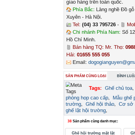
giao hàng trên toàn quốc.
Phía Bắc:
Làng nghề Đồ gỗ 
Xuyên - Hà Nội.
Tel:
(04) 33 795726
-
Mob
Chi nhánh Phía Nam:
Số 12
Hồ Chí Minh.
Bán hàng TQ: Mr. Thọ:
098
Hải:
01655 555 055
Email:
dogogianguyen@gma
SẢN PHẨM CÙNG LOẠI
BÌNH LUẬN
Tags:
Ghế chủ tọa
phòng họp cao cấp
,
Mẫu ghế 
trường
,
Ghế hội thảo
,
Cơ sở 
ghế lật hội trường
,
38
Sản phẩm cùng danh mục:
Ghế hội trường mặt lật
Gh