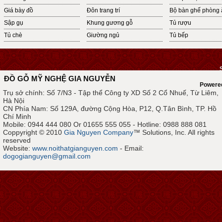
Giá bày đồ
Đôn trang trí
Bộ bàn ghế phòng 
Sập gụ
Khung gương gỗ
Tủ rượu
Tủ chè
Giường ngủ
Tủ bếp
ĐỒ GỖ MỸ NGHỆ GIA NGUYỄN
Powere
Trụ sở chính: Số 7/N3 - Tập thể Công ty XD Số 2 Cổ Nhuế, Từ Liêm,
Hà Nội
CN Phía Nam: Số 129A, đường Cộng Hòa, P12, Q.Tân Bình, TP. Hồ
Chí Minh
Mobile: 0944 444 080 Or 01655 555 055 - Hotline: 0988 888 081
Coppyright © 2010
Gia Nguyen Company
™ Solutions, Inc. All rights
reserved
Website:
www.noithatgianguyen.com
- Email:
dogogianguyen@gmail.com