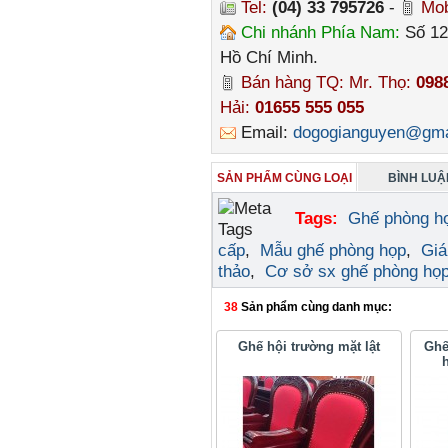
Tel:
(04) 33 795726
-
Mob
Chi nhánh Phía Nam:
Số 12
Hồ Chí Minh.
Bán hàng TQ: Mr. Thọ:
098
Hải:
01655 555 055
Email:
dogogianguyen@gma
SẢN PHẨM CÙNG LOẠI
BÌNH LUẬN
Tags:
Ghế phòng h
cấp
,
Mẫu ghế phòng họp
,
Giá
thảo
,
Cơ sở sx ghế phòng họ
38
Sản phẩm cùng danh mục:
Ghế hội trường mặt lật
Ghế
h