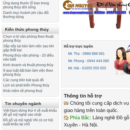
Ứng dụng thước lỗ ban trong
phong thủy đời sống
Danh mục hoành phi câu đối
thường dùng
Kiến thức phong thủy
Chọn vị trí văn phòng theo thuật
phong thủy
Sắp xếp lại bàn làm việc sau khi
Hỗ trợ trực tuyến
gặp thất bại
Mr. Thọ - 0988 888 081
Phong thủy văn phòng - 20 điều
nên biết
Mr. Phong - 0944 444 080
Kinh doanh và thuật phong thủy
Mr. Hải - 01655 555 055
9 quy luật đặt bàn làm việc theo
phong thủy
Các cung trên bát quái đồ
Lịch sử phát triển Phong thủy
Khái niệm về phong thuỷ
Thông tin hỗ trợ
Chúng tôi cung cấp dịch vụ
Tin chuyên ngành
giao hàng trên toàn quốc.
Việt Nam đứng thứ 4 về xuất khẩu
đồ gỗ mỹ nghệ vào nhật
Phía Bắc:
Làng nghề Đồ gỗ 
Đồ gỗ và mỹ nghệ VN có cơ hội
Xuyên - Hà Nội.
xuất khẩu tại chỗ