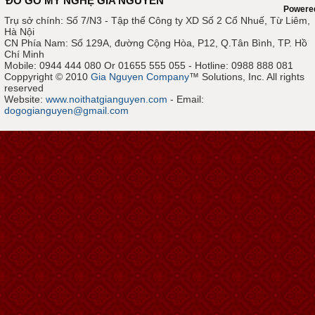
ĐỒ GỖ MỸ NGHỆ GIA NGUYỄN
Powere
Trụ sở chính: Số 7/N3 - Tập thể Công ty XD Số 2 Cổ Nhuế, Từ Liêm,
Hà Nội
CN Phía Nam: Số 129A, đường Cộng Hòa, P12, Q.Tân Bình, TP. Hồ
Chí Minh
Mobile: 0944 444 080 Or 01655 555 055 - Hotline: 0988 888 081
Coppyright © 2010
Gia Nguyen Company
™ Solutions, Inc. All rights
reserved
Website:
www.noithatgianguyen.com
- Email:
dogogianguyen@gmail.com