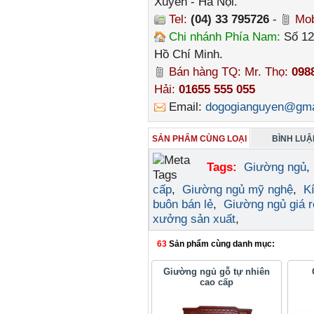
Xuyên - Hà Nội.
Tel:
(04) 33 795726
-
Mob
Chi nhánh Phía Nam:
Số 12
Hồ Chí Minh.
Bán hàng TQ: Mr. Thọ:
098
Hải:
01655 555 055
Email:
dogogianguyen@gma
SẢN PHẨM CÙNG LOẠI
BÌNH LUẬN
Tags:
Giường ngủ
cấp
,
Giường ngủ mỹ nghệ
,
K
buôn bán lẻ
,
Giường ngủ giá r
xưởng sản xuất
,
63
Sản phẩm cùng danh mục:
Giường ngủ gỗ tự nhiên
cao cấp