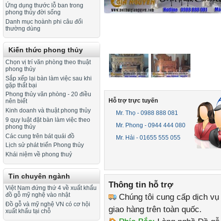
Ứng dụng thước lỗ ban trong
phong thủy đời sống
Danh mục hoành phi câu đối
thường dùng
Kiến thức phong thủy
Chọn vị trí văn phòng theo thuật
phong thủy
Sắp xếp lại bàn làm việc sau khi
gặp thất bại
Phong thủy văn phòng - 20 điều
Hỗ trợ trực tuyến
nên biết
Kinh doanh và thuật phong thủy
Mr. Thọ - 0988 888 081
9 quy luật đặt bàn làm việc theo
Mr. Phong - 0944 444 080
phong thủy
Các cung trên bát quái đồ
Mr. Hải - 01655 555 055
Lịch sử phát triển Phong thủy
Khái niệm về phong thuỷ
Tin chuyên ngành
Thông tin hỗ trợ
Việt Nam đứng thứ 4 về xuất khẩu
đồ gỗ mỹ nghệ vào nhật
Chúng tôi cung cấp dịch vụ
Đồ gỗ và mỹ nghệ VN có cơ hội
giao hàng trên toàn quốc.
xuất khẩu tại chỗ