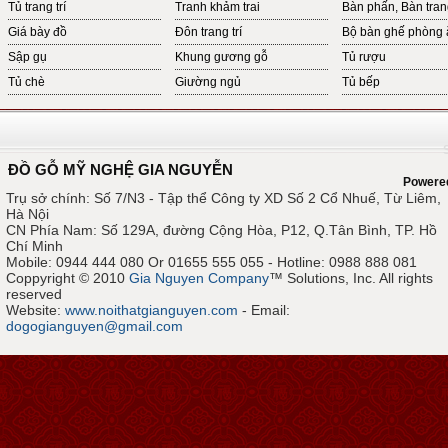
Tủ trang trí
Tranh khảm trai
Bàn phấn, Bàn tra
Giá bày đồ
Đôn trang trí
Bộ bàn ghế phòng 
Sập gụ
Khung gương gỗ
Tủ rượu
Tủ chè
Giường ngủ
Tủ bếp
ĐỒ GỖ MỸ NGHỆ GIA NGUYỄN
Powere
Trụ sở chính: Số 7/N3 - Tập thể Công ty XD Số 2 Cổ Nhuế, Từ Liêm,
Hà Nội
CN Phía Nam: Số 129A, đường Cộng Hòa, P12, Q.Tân Bình, TP. Hồ
Chí Minh
Mobile: 0944 444 080 Or 01655 555 055 - Hotline: 0988 888 081
Coppyright © 2010
Gia Nguyen Company
™ Solutions, Inc. All rights
reserved
Website:
www.noithatgianguyen.com
- Email:
dogogianguyen@gmail.com