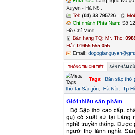
Phía Bắc:
Làng nghề Đồ gỗ 
Xuyên - Hà Nội.
Tel:
(04) 33 795726
-
Mob
Chi nhánh Phía Nam:
Số 12
Hồ Chí Minh.
Bán hàng TQ: Mr. Thọ:
098
Hải:
01655 555 055
Email:
dogogianguyen@gma
THÔNG TIN CHI TIẾT
SẢN PHẨM CÙ
Tags:
Bán sập thờ 
thờ tại Sài gòn
,
Hà Nội
,
Tp H
Giới thiệu sản phẩm
Bộ Sập thờ cao cấp, châ
gụ) có xuất sứ tại Làn
nghề truyền thống. Được 
người thợ lành nghề. S