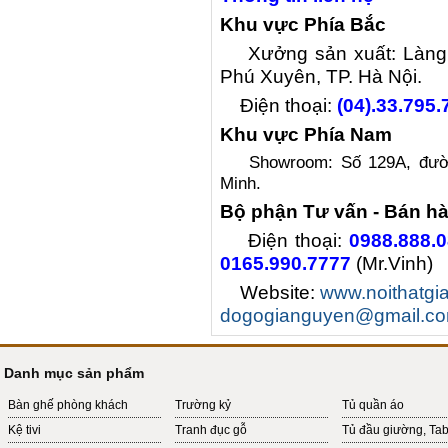
Khu vực Phía Bắc
Xưởng sản xuất: Làng n
Phú Xuyên, TP. Hà Nội.
Điện thoại:
(04).33.795.
Khu vực Phía Nam
Showroom: Số 129A, đườ
Minh.
Bộ phận Tư vấn - Bán h
Điện thoại:
0988.888.
0165.990.7777
(Mr.Vinh)
Website:
www.noithatg
dogogianguyen@gmail.c
Danh mục sản phẩm
Bàn ghế phòng khách
Trường kỷ
Tủ quần áo
Kệ tivi
Tranh đục gỗ
Tủ đầu giường, Ta