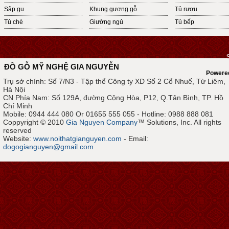
Sập gụ
Khung gương gỗ
Tủ rượu
Tủ chè
Giường ngủ
Tủ bếp
ĐỒ GỖ MỸ NGHỆ GIA NGUYỄN
Powere
Trụ sở chính: Số 7/N3 - Tập thể Công ty XD Số 2 Cổ Nhuế, Từ Liêm,
Hà Nội
CN Phía Nam: Số 129A, đường Cộng Hòa, P12, Q.Tân Bình, TP. Hồ
Chí Minh
Mobile: 0944 444 080 Or 01655 555 055 - Hotline: 0988 888 081
Coppyright © 2010
Gia Nguyen Company
™ Solutions, Inc. All rights
reserved
Website:
www.noithatgianguyen.com
- Email:
dogogianguyen@gmail.com