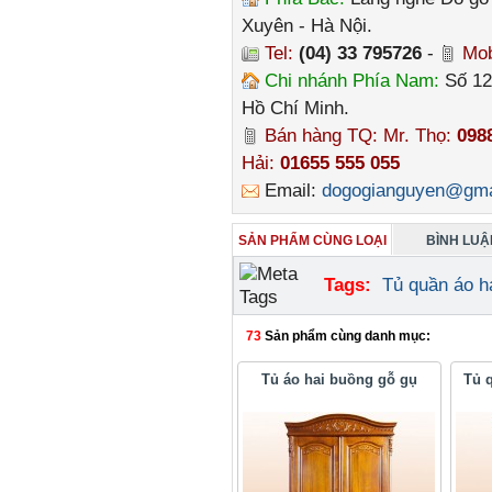
Xuyên - Hà Nội.
Tel:
(04) 33 795726
-
Mob
Chi nhánh Phía Nam:
Số 12
Hồ Chí Minh.
Bán hàng TQ: Mr. Thọ:
098
Hải:
01655 555 055
Email:
dogogianguyen@gma
SẢN PHẨM CÙNG LOẠI
BÌNH LUẬN
Tags:
Tủ quần áo h
73
Sản phẩm cùng danh mục:
Tủ áo hai buồng gỗ gụ
Tủ 