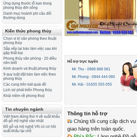
Ứng dụng thước lỗ ban trong
phong thủy đời sống
Danh mục hoành phi câu đối
thường dùng
Kiến thức phong thủy
Chọn vị trí văn phòng theo thuật
phong thủy
Sắp xếp lại bàn làm việc sau khi
gặp thất bại
Phong thủy văn phòng - 20 điều
Hỗ trợ trực tuyến
nên biết
Kinh doanh và thuật phong thủy
Mr. Thọ - 0988 888 081
9 quy luật đặt bàn làm việc theo
Mr. Phong - 0944 444 080
phong thủy
Các cung trên bát quái đồ
Mr. Hải - 01655 555 055
Lịch sử phát triển Phong thủy
Khái niệm về phong thuỷ
Tin chuyên ngành
Thông tin hỗ trợ
Việt Nam đứng thứ 4 về xuất khẩu
Chúng tôi cung cấp dịch vụ
đồ gỗ mỹ nghệ vào nhật
Đồ gỗ và mỹ nghệ VN có cơ hội
giao hàng trên toàn quốc.
xuất khẩu tại chỗ
Phía Bắc:
Làng nghề Đồ gỗ 