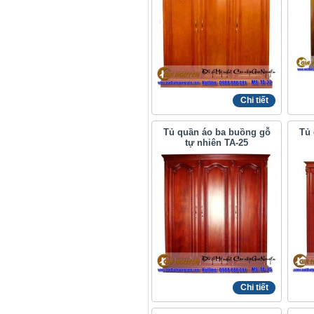
Chi tiết
Tủ quần áo ba buồng gỗ
Tủ
tự nhiên TA-25
Chi tiết