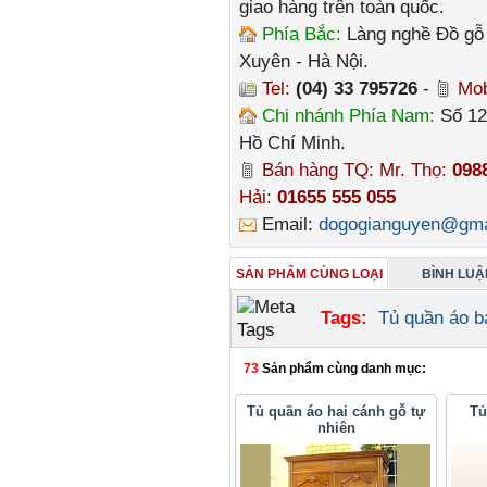
giao hàng trên toàn quốc.
Phía Bắc:
Làng nghề Đồ gỗ 
Xuyên - Hà Nội.
Tel:
(04) 33 795726
-
Mob
Chi nhánh Phía Nam:
Số 12
Hồ Chí Minh.
Bán hàng TQ: Mr. Thọ:
098
Hải:
01655 555 055
Email:
dogogianguyen@gma
SẢN PHẨM CÙNG LOẠI
BÌNH LUẬN
Tags:
Tủ quần áo b
73
Sản phẩm cùng danh mục:
Tủ quần áo hai cánh gỗ tự
Tu
nhiên