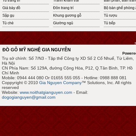
Tủ trang trí
Tranh khảm trai
Bàn phấn, Bàn tra
Giá bày đồ
Đôn trang trí
Bộ bàn ghế phòng 
Sập gụ
Khung gương gỗ
Tủ rượu
Tủ chè
Giường ngủ
Tủ bếp
ĐỒ GỖ MỸ NGHỆ GIA NGUYỄN
Powere
Trụ sở chính: Số 7/N3 - Tập thể Công ty XD Số 2 Cổ Nhuế, Từ Liêm,
Hà Nội
CN Phía Nam: Số 129A, đường Cộng Hòa, P12, Q.Tân Bình, TP. Hồ
Chí Minh
Mobile: 0944 444 080 Or 01655 555 055 - Hotline: 0988 888 081
Coppyright © 2010
Gia Nguyen Company
™ Solutions, Inc. All rights
reserved
Website:
www.noithatgianguyen.com
- Email:
dogogianguyen@gmail.com