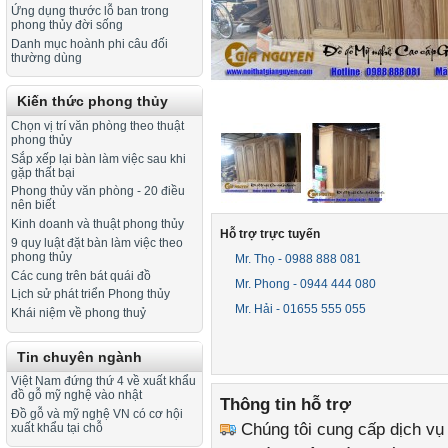
Ứng dụng thước lỗ ban trong
phong thủy đời sống
Danh mục hoành phi câu đối
thường dùng
Kiến thức phong thủy
Chọn vị trí văn phòng theo thuật
phong thủy
Sắp xếp lại bàn làm việc sau khi
gặp thất bại
Phong thủy văn phòng - 20 điều
nên biết
Kinh doanh và thuật phong thủy
Hỗ trợ trực tuyến
9 quy luật đặt bàn làm việc theo
phong thủy
Mr. Thọ - 0988 888 081
Các cung trên bát quái đồ
Mr. Phong - 0944 444 080
Lịch sử phát triển Phong thủy
Mr. Hải - 01655 555 055
Khái niệm về phong thuỷ
Tin chuyên ngành
Việt Nam đứng thứ 4 về xuất khẩu
đồ gỗ mỹ nghệ vào nhật
Thông tin hỗ trợ
Đồ gỗ và mỹ nghệ VN có cơ hội
Chúng tôi cung cấp dịch vụ
xuất khẩu tại chỗ