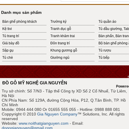
Danh mục sản phẩm
Bàn ghế phòng khách
Trường kỷ
Tủ quần áo
Kệ tivi
Tranh đục gỗ
Tủ đầu giường, Ta
Tủ trang trí
Tranh khảm trai
Bàn phấn, Bàn tra
Giá bày đồ
Đôn trang trí
Bộ bàn ghế phòng 
Sập gụ
Khung gương gỗ
Tủ rượu
Tủ chè
Giường ngủ
Tủ bếp
ĐỒ GỖ MỸ NGHỆ GIA NGUYỄN
Powere
Trụ sở chính: Số 7/N3 - Tập thể Công ty XD Số 2 Cổ Nhuế, Từ Liêm,
Hà Nội
CN Phía Nam: Số 129A, đường Cộng Hòa, P12, Q.Tân Bình, TP. Hồ
Chí Minh
Mobile: 0944 444 080 Or 01655 555 055 - Hotline: 0988 888 081
Coppyright © 2010
Gia Nguyen Company
™ Solutions, Inc. All rights
reserved
Website:
www.noithatgianguyen.com
- Email:
dogogianguyen@gmail.com