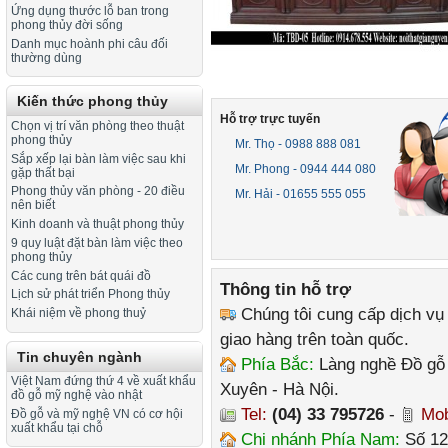
Ứng dụng thước lỗ ban trong
phong thủy đời sống
Danh mục hoành phi câu đối
thường dùng
Kiến thức phong thủy
Hỗ trợ trực tuyến
Chọn vị trí văn phòng theo thuật
phong thủy
Mr. Thọ - 0988 888 081
Sắp xếp lại bàn làm việc sau khi
Mr. Phong - 0944 444 080
gặp thất bại
Phong thủy văn phòng - 20 điều
Mr. Hải - 01655 555 055
nên biết
Kinh doanh và thuật phong thủy
9 quy luật đặt bàn làm việc theo
phong thủy
Các cung trên bát quái đồ
Thông tin hỗ trợ
Lịch sử phát triển Phong thủy
Chúng tôi cung cấp dịch vụ
Khái niệm về phong thuỷ
giao hàng trên toàn quốc.
Tin chuyên ngành
Phía Bắc:
Làng nghề Đồ gỗ 
Việt Nam đứng thứ 4 về xuất khẩu
Xuyên - Hà Nội.
đồ gỗ mỹ nghệ vào nhật
Tel:
(04) 33 795726
-
Mob
Đồ gỗ và mỹ nghệ VN có cơ hội
xuất khẩu tại chỗ
Chi nhánh Phía Nam:
Số 12