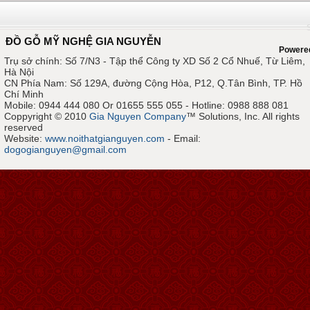
ĐỒ GỖ MỸ NGHỆ GIA NGUYỄN
Powere
Trụ sở chính: Số 7/N3 - Tập thể Công ty XD Số 2 Cổ Nhuế, Từ Liêm,
Hà Nội
CN Phía Nam: Số 129A, đường Cộng Hòa, P12, Q.Tân Bình, TP. Hồ
Chí Minh
Mobile: 0944 444 080 Or 01655 555 055 - Hotline: 0988 888 081
Coppyright © 2010
Gia Nguyen Company
™ Solutions, Inc. All rights
reserved
Website:
www.noithatgianguyen.com
- Email:
dogogianguyen@gmail.com