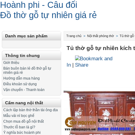
Hoành phi - Câu đối
Đồ thờ gỗ tự nhiên giá rẻ
Danh mục sản phẩm
Trang chủ
>
Nội thất phòng thờ
>
Tủ thờ gỗ 
Tủ thờ gỗ tự nhiên kíc
Thông tin chung
Giới thiệu
In
|
Bán buôn bán lẻ đồ thờ gỗ tự
nhiên giá rẻ
Hướng dẫn mua hàng
Điều khoản sử dụng
Vận chuyển - Thanh toán
Cẩm nang nội thất
Cách lập bàn thờ thần tài ông địa
Mẫu vải nỉ bọc ghế
Chọn mua đồ gỗ nội thất
Thước lỗ ban là gì?
Ý nghĩa bức hoành phi