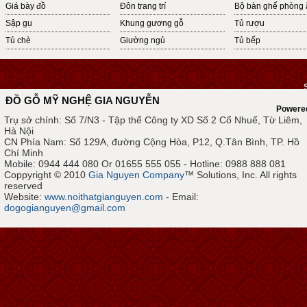
Giá bày đồ
Đôn trang trí
Bộ bàn ghế phòng 
Sập gụ
Khung gương gỗ
Tủ rượu
Tủ chè
Giường ngủ
Tủ bếp
ĐỒ GỖ MỸ NGHỆ GIA NGUYỄN
Powere
Trụ sở chính: Số 7/N3 - Tập thể Công ty XD Số 2 Cổ Nhuế, Từ Liêm,
Hà Nội
CN Phía Nam: Số 129A, đường Cộng Hòa, P12, Q.Tân Bình, TP. Hồ
Chí Minh
Mobile: 0944 444 080 Or 01655 555 055 - Hotline: 0988 888 081
Coppyright © 2010
Gia Nguyen Company
™ Solutions, Inc. All rights
reserved
Website:
www.noithatgianguyen.com
- Email:
dogogianguyen@gmail.com