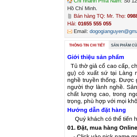
Chi nhánh Phía Nam:
Số 12
Hồ Chí Minh.
Bán hàng TQ: Mr. Thọ:
098
Hải:
01655 555 055
Email:
dogogianguyen@gma
THÔNG TIN CHI TIẾT
SẢN PHẨM CÙ
Giới thiệu sản phẩm
Tủ thờ giả cổ cao cấp, châ
gụ) có xuất sứ tại Làn
nghề truyền thống. Được 
người thợ lành nghề. S
chất lượng cao, trong ng
trọng, phù hợp với mọi k
Hướng dẫn đặt hàng
Quý khách có thể tiến h
01. Đặt, mua hàng Onlin
- Click vào nick name 