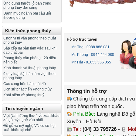
Ứng dụng thước lỗ ban trong
phong thủy đời sống
Danh mục hoành phi câu đối
thường dùng
Kiến thức phong thủy
Chọn vị trí văn phòng theo thuật
Hỗ trợ trực tuyến
phong thủy
Mr. Thọ - 0988 888 081
Sắp xếp lại bàn làm việc sau khi
gặp thất bại
Mr. Phong - 0944 444 080
Phong thủy văn phòng - 20 điều
Mr. Hải - 01655 555 055
nên biết
Kinh doanh và thuật phong thủy
9 quy luật đặt bàn làm việc theo
phong thủy
Các cung trên bát quái đồ
Lịch sử phát triển Phong thủy
Thông tin hỗ trợ
Khái niệm về phong thuỷ
Chúng tôi cung cấp dịch vụ
giao hàng trên toàn quốc.
Tin chuyên ngành
Phía Bắc:
Làng nghề Đồ gỗ 
Việt Nam đứng thứ 4 về xuất khẩu
đồ gỗ mỹ nghệ vào nhật
Xuyên - Hà Nội.
Đồ gỗ và mỹ nghệ VN có cơ hội
Tel:
(04) 33 795726
-
Mob
xuất khẩu tại chỗ